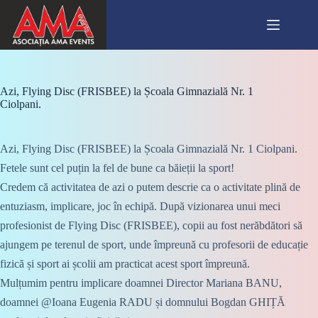
Skip
to
content
Azi, Flying Disc (FRISBEE) la Școala Gimnazială Nr. 1
Ciolpani.
Azi, Flying Disc (FRISBEE) la Școala Gimnazială Nr. 1 Ciolpani.
Fetele sunt cel puțin la fel de bune ca băieții la sport!
Credem că activitatea de azi o putem descrie ca o activitate plină de
entuziasm, implicare, joc în echipă. După vizionarea unui meci
profesionist de Flying Disc (FRISBEE), copii au fost nerăbdători să
ajungem pe terenul de sport, unde împreună cu profesorii de educație
fizică și sport ai școlii am practicat acest sport împreună.
Mulțumim pentru implicare doamnei Director Mariana BANU,
doamnei @Ioana Eugenia RADU și domnului Bogdan GHIȚĂ