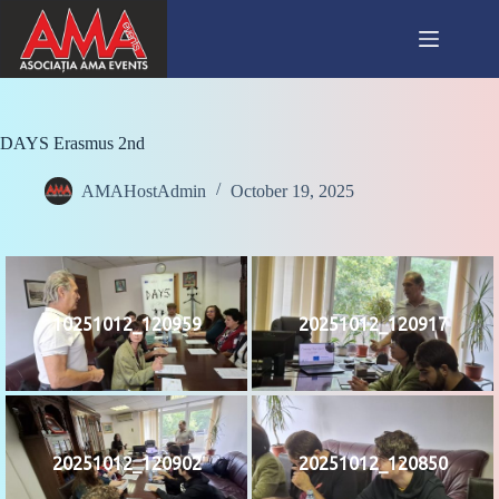
Skip
to
content
DAYS Erasmus 2nd
AMAHostAdmin
October 19, 2025
10251012_120959
20251012_120917
20251012_120902
20251012_120850