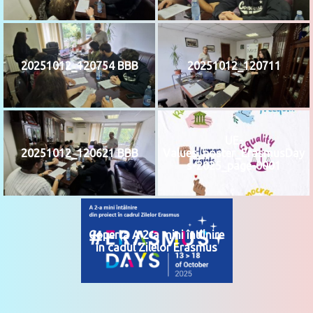
20251012_120754 BBB
20251012_120711
UE-
20251012_120621 BBB
Values_poster_ErasmusDay
s-2025_page-0001
Coperta A 2-a mini întîlnire
în cadul Zilelor Erasmus